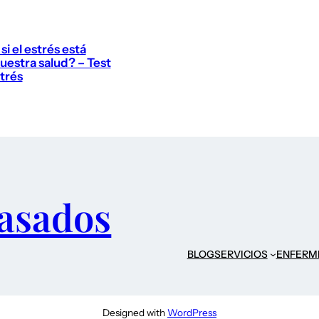
i el estrés está
uestra salud? – Test
strés
asados
BLOG
SERVICIOS
ENFERM
Designed with
WordPress