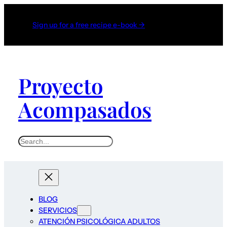
Sign up for a free recipe e-book →
Proyecto
Acompasados
S
e
a
r
c
BLOG
h
SERVICIOS
ATENCIÓN PSICOLÓGICA ADULTOS