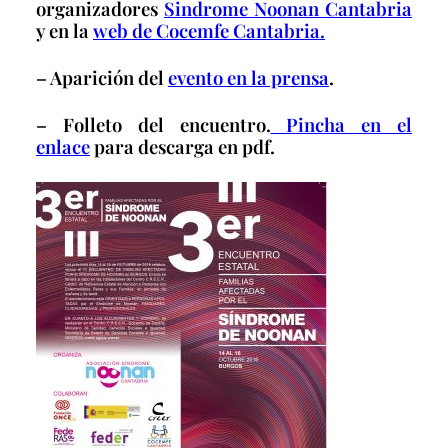
organizadores
Sindrome Noonan Cantabria
y en la
web de Cocemfe Cantabria.
– Aparición del
evento en la prensa
.
– Folleto del encuentro.
Pincha en el
enlace
para descarga en pdf.