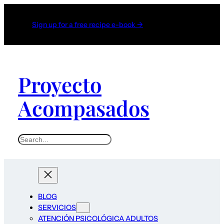
Sign up for a free recipe e-book →
Proyecto
Acompasados
S
e
a
r
c
BLOG
h
SERVICIOS
ATENCIÓN PSICOLÓGICA ADULTOS