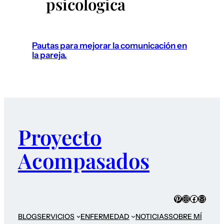
psicologica
Pautas para mejorar la comunicación en
la pareja.
Proyecto
Acompasados
Pinterest
Instagram
Faceboo
Correo elec
BLOG
SERVICIOS
ENFERMEDAD
NOTICIAS
SOBRE MÍ