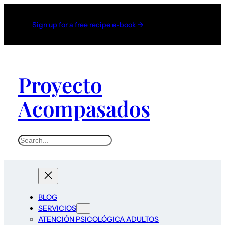
Sign up for a free recipe e-book →
Proyecto
Acompasados
S
e
a
r
c
BLOG
h
SERVICIOS
ATENCIÓN PSICOLÓGICA ADULTOS