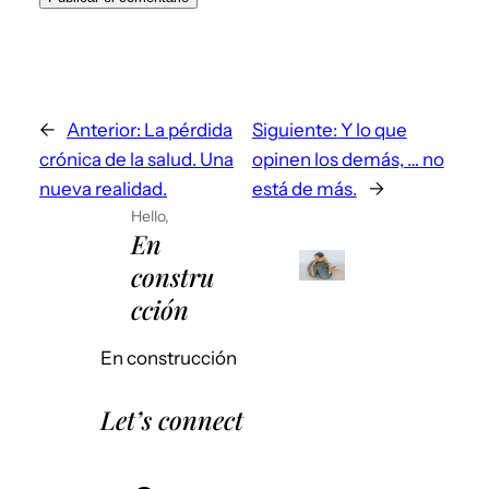
←
Anterior:
La pérdida
Siguiente:
Y lo que
crónica de la salud. Una
opinen los demás, … no
nueva realidad.
está de más.
→
Hello,
En
constru
cción
En construcción
Let’s connect