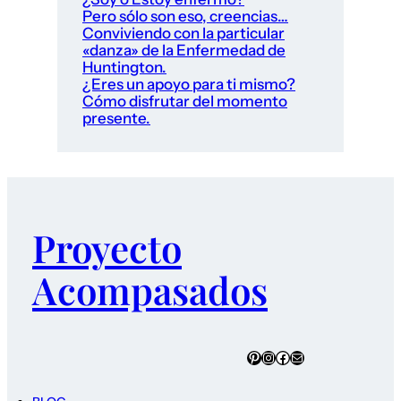
Pero sólo son eso, creencias…
Conviviendo con la particular
«danza» de la Enfermedad de
Huntington.
¿Eres un apoyo para ti mismo?
Cómo disfrutar del momento
presente.
Proyecto
Acompasados
Pinterest
Instagram
Facebook
Correo electrónico