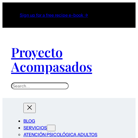
Sign up for a free recipe e-book →
Proyecto
Acompasados
S
e
a
r
c
BLOG
h
SERVICIOS
ATENCIÓN PSICOLÓGICA ADULTOS