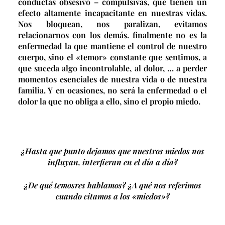
conductas obsesivo – compulsivas, que tienen un
efecto altamente incapacitante en nuestras vidas.
Nos bloquean, nos paralizan, evitamos
relacionarnos con los demás. finalmente no es la
enfermedad la que mantiene el control de nuestro
cuerpo, sino el «temor» constante que sentimos, a
que suceda algo incontrolable, al dolor, … a perder
momentos esenciales de nuestra vida o de nuestra
familia. Y en ocasiones, no será la enfermedad o el
dolor la que no obliga a ello, sino el propio miedo.
¿Hasta que punto dejamos que nuestros miedos nos
influyan, interfieran en el día a día?
¿De qué temosres hablamos? ¿A qué nos referimos
cuando citamos a los «miedos»?