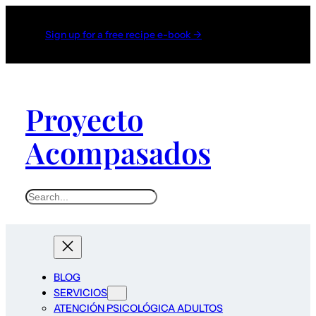
Sign up for a free recipe e-book →
Proyecto
Acompasados
S
e
a
r
c
BLOG
h
SERVICIOS
ATENCIÓN PSICOLÓGICA ADULTOS