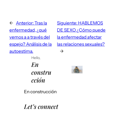
←
Anterior:
Tras la
Siguiente:
HABLEMOS
enfermedad, ¿qué
DE SEXO ¿Cómo puede
vemos a a través del
la enfermedad afectar
espejo? Análisis de la
las relaciones sexuales?
autoestima.
→
Hello,
En
constru
cción
En construcción
Let’s connect