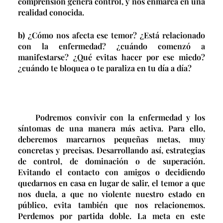
comprensión genera control, y nos enmarca en una
realidad conocida.
b)
¿Cómo nos afecta ese temor? ¿Está relacionado
con la enfermedad? ¿cuándo comenzó a
manifestarse? ¿Qué evitas hacer por ese miedo?
¿cuándo te bloquea o te paraliza en tu día a día?
Podremos convivir con la enfermedad y los
síntomas de una manera más activa. Para ello,
deberemos marcarnos pequeñas metas, muy
concretas y precisas. Desarrollando así, estrategias
de control, de dominación o de superación.
Evitando el contacto con amigos o decidiendo
quedarnos en casa en lugar de salir, el temor a que
nos duela, a que no violente nuestro estado en
público, evita también que nos relacionemos.
Perdemos por partida doble. La meta en este