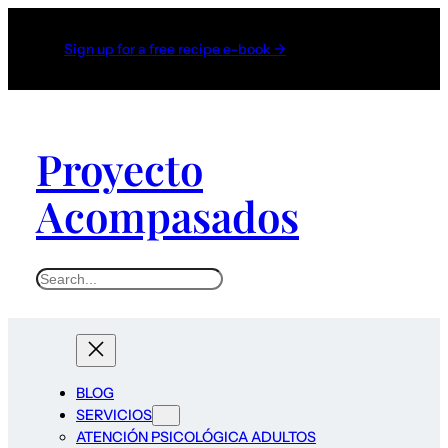
Sign up for a free recipe e-book →
Proyecto
Acompasados
S
e
a
r
c
BLOG
h
SERVICIOS
ATENCIÓN PSICOLÓGICA ADULTOS