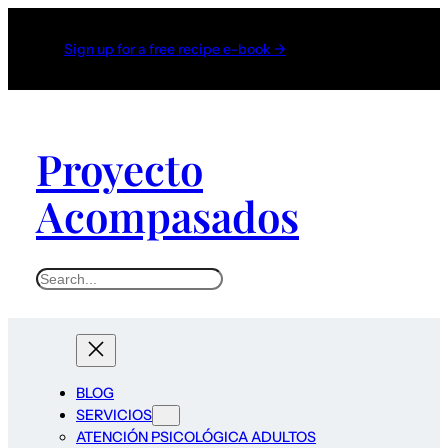
Sign up for a free recipe e-book →
Proyecto
Acompasados
S
e
a
r
c
BLOG
h
SERVICIOS
ATENCIÓN PSICOLÓGICA ADULTOS