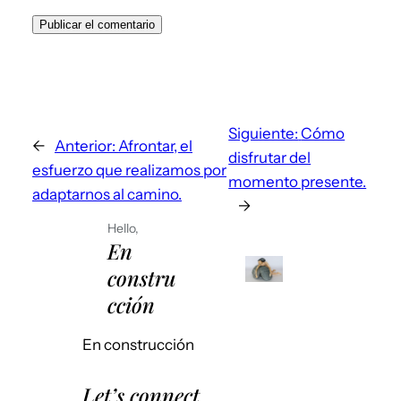
Siguiente:
Cómo
←
Anterior:
Afrontar, el
disfrutar del
esfuerzo que realizamos por
momento presente.
adaptarnos al camino.
→
Hello,
En
constru
cción
En construcción
Let’s connect