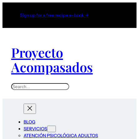
Sign up for a free recipe e-book →
Proyecto
Acompasados
S
e
a
r
c
BLOG
h
SERVICIOS
ATENCIÓN PSICOLÓGICA ADULTOS