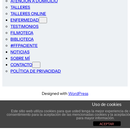
ATENCIÓN A DOMICILIO
TALLERES
TALLERES ONLINE
ENFERMEDAD
TESTIMONIOS
FILMOTECA
BIBLIOTECA
#FFPACIENTE
NOTICIAS
SOBRE MÍ
CONTACTO
POLÍTICA DE PRIVACIDAD
Designed with
WordPress
Uso de cookies
Este sitio web utiliza cookies para que usted tenga la mejor experiencia d
consentimiento para la aceptación de las mencionadas cookies y la aceptaci
para mayor información.
ACEPTAR