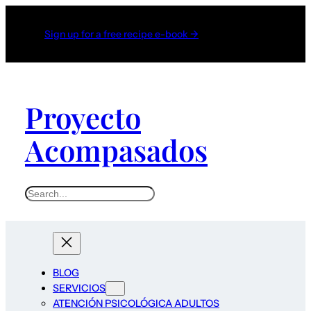
Sign up for a free recipe e-book →
Proyecto
Acompasados
S
e
a
r
c
BLOG
h
SERVICIOS
ATENCIÓN PSICOLÓGICA ADULTOS