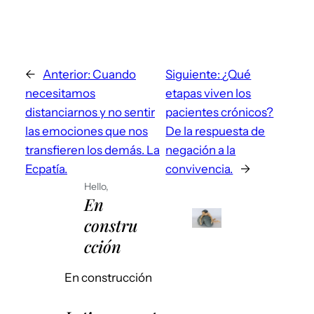
←
Anterior:
Cuando
Siguiente:
¿Qué
necesitamos
etapas viven los
distanciarnos y no sentir
pacientes crónicos?
las emociones que nos
De la respuesta de
transfieren los demás. La
negación a la
Ecpatía.
convivencia.
→
Hello,
En
constru
cción
En construcción